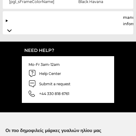
[pgl_sFrameColorName]
Black Havana
manuf
infor
NEED HELP?
Mo-Fr 3am-12am
Help Center
Submit a request
+44 330 818 6761
Οι πιο δημοφιλείς μάρκες γυαλιών ηλίου μας