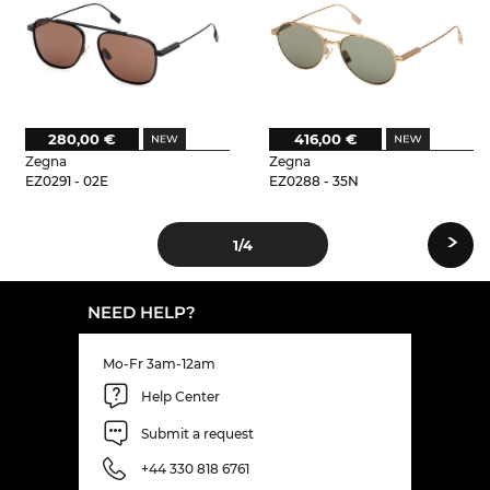
280,00 €
416,00 €
Zegna
Zegna
EZ0291 - 02E
EZ0288 - 35N
›
1
/4
NEED HELP?
Mo-Fr 3am-12am
Help Center
Submit a request
+44 330 818 6761