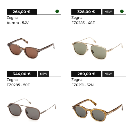
264,00 €
328,00 €
Zegna
Zegna
Aurora - 54V
EZ0283 - 48E
344,00 €
280,00 €
Zegna
Zegna
EZ0285 - 50E
EZ0291 - 32N