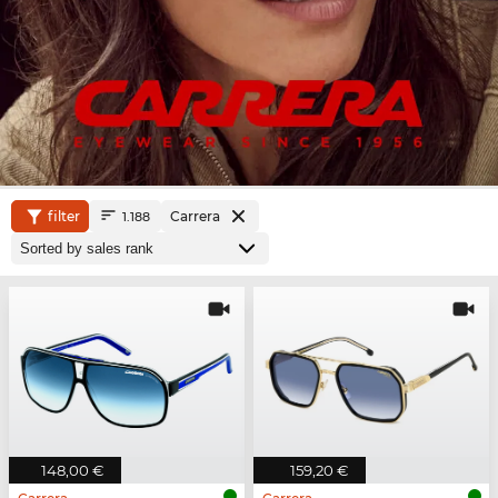
filter
Carrera
1.188
148,00 €
159,20 €