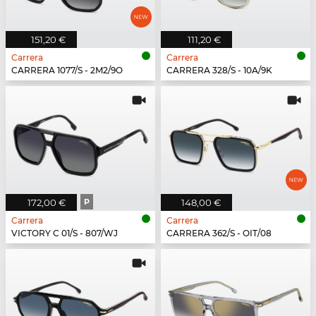
151,20 €
111,20 €
Carrera
Carrera
CARRERA 1077/S - 2M2/9O
CARRERA 328/S - 10A/9K
172,00 €
P
148,00 €
Carrera
Carrera
VICTORY C 01/S - 807/WJ
CARRERA 362/S - OIT/08