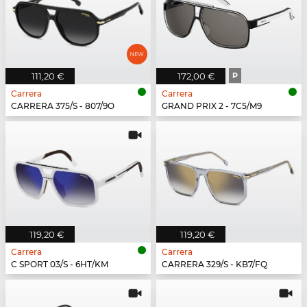
111,20 €
172,00 €
P
Carrera
Carrera
CARRERA 375/S - 807/9O
GRAND PRIX 2 - 7C5/M9
119,20 €
119,20 €
Carrera
Carrera
C SPORT 03/S - 6HT/KM
CARRERA 329/S - KB7/FQ